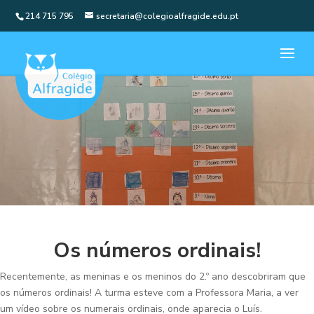
214 715 795
secretaria@colegioalfragide.edu.pt
Os números ordinais!
Recentemente, as meninas e os meninos do 2.º ano descobriram que
os números ordinais! A turma esteve com a Professora Maria, a ver
um vídeo sobre os numerais ordinais, onde aparecia o Luís.