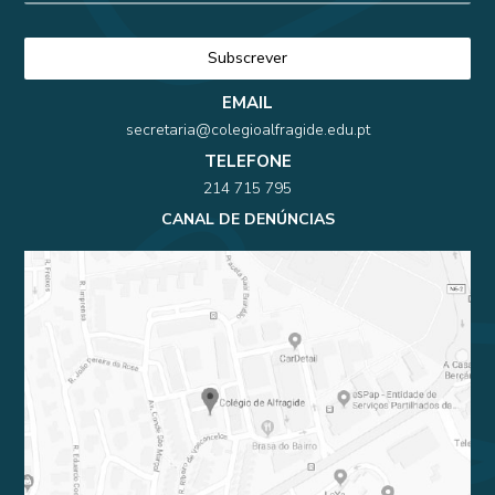
EMAIL
secretaria@colegioalfragide.edu.pt
TELEFONE
214 715 795
CANAL DE DENÚNCIAS