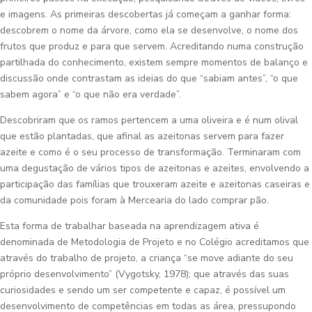
e imagens. As primeiras descobertas já começam a ganhar forma:
descobrem o nome da árvore, como ela se desenvolve, o nome dos
frutos que produz e para que servem. Acreditando numa construção
partilhada do conhecimento, existem sempre momentos de balanço e
discussão onde contrastam as ideias do que “sabiam antes”, “o que
sabem agora” e “o que não era verdade”.
Descobriram que os ramos pertencem a uma oliveira e é num olival
que estão plantadas, que afinal as azeitonas servem para fazer
azeite e como é o seu processo de transformação. Terminaram com
uma degustação de vários tipos de azeitonas e azeites, envolvendo a
participação das famílias que trouxeram azeite e azeitonas caseiras e
da comunidade pois foram à Mercearia do lado comprar pão.
Esta forma de trabalhar baseada na aprendizagem ativa é
denominada de Metodologia de Projeto e no Colégio acreditamos que
através do trabalho de projeto, a criança “se move adiante do seu
próprio desenvolvimento” (Vygotsky, 1978); que através das suas
curiosidades e sendo um ser competente e capaz, é possível um
desenvolvimento de competências em todas as área, pressupondo