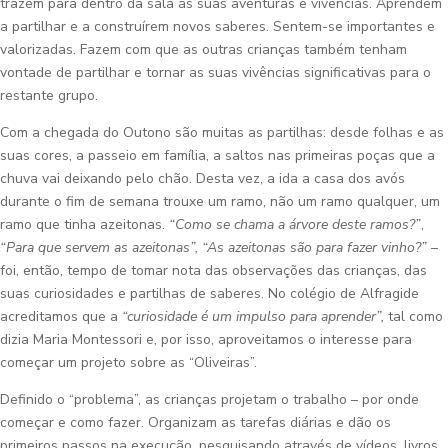
trazem para dentro da sala as suas aventuras e vivências. Aprendem
a partilhar e a construírem novos saberes. Sentem-se importantes e
valorizadas. Fazem com que as outras crianças também tenham
vontade de partilhar e tornar as suas vivências significativas para o
restante grupo.
Com a chegada do Outono são muitas as partilhas: desde folhas e as
suas cores, a passeio em família, a saltos nas primeiras poças que a
chuva vai deixando pelo chão. Desta vez, a ida a casa dos avós
durante o fim de semana trouxe um ramo, não um ramo qualquer, um
ramo que tinha azeitonas.
“Como se chama a árvore deste ramos?”
,
“Para que servem as azeitonas”, “As azeitonas são para fazer vinho?”
–
foi, então, tempo de tomar nota das observações das crianças, das
suas curiosidades e partilhas de saberes. No colégio de Alfragide
acreditamos que a
“curiosidade é um impulso para aprender”,
tal como
dizia Maria Montessori e, por isso, aproveitamos o interesse para
começar um projeto sobre as “Oliveiras”.
Definido o “problema”, as crianças projetam o trabalho – por onde
começar e como fazer. Organizam as tarefas diárias e dão os
primeiros passos na execução, pesquisando através de vídeos, livros