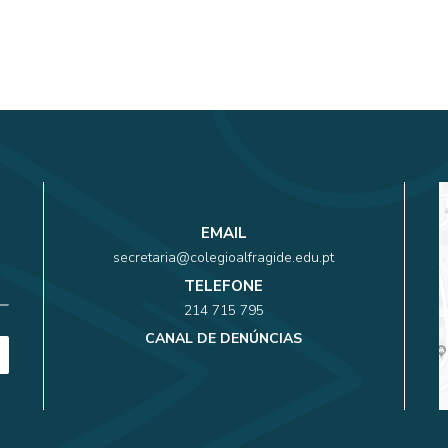
EMAIL
secretaria@colegioalfragide.edu.pt
TELEFONE
214 715 795
CANAL DE DENÚNCIAS