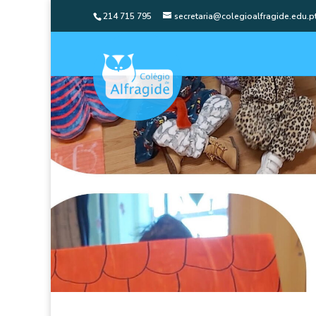
214 715 795
secretaria@colegioalfragide.edu.p