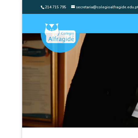
214 715 795
secretaria@colegioalfragide.edu.p