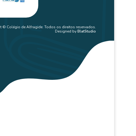
t © Colégio de Alfragide. Todos os direitos reservados.
Designed by
BlatStudio