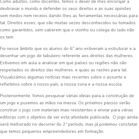
Como adultos, como docentes, temos o dever de lhes encorajar a
desbravar o mundo e defender os seus direitos e as suas opiniões
sem medos nem receios dando-lhes as ferramentas necessárias para
tal. Direitos esses, que são muitas vezes desconhecidos ou tomados
como garantidos, sem saberem que o vizinho ou colega do lado não
os tem.
Foi nesse âmbito que os alunos do 6.º ano estiveram a estruturar e a
desenhar um jogo de tabuleiro referente aos direitos das mulheres.
Estivemos em aula a analisar em que países ou regiões não são
respeitados os direitos das mulheres, e quais as razões para tal.
Visualizámos algumas notícias mais recentes sobre o assunto e
refletimos sobre o nosso país, a nossa zona e a nossa escola.
Posteriormente, fomos pesquisar várias ideias para a construção de
um jogo e pusemos as mãos na massa. Os próximos passos serão
construir o jogo com materiais mais resistentes e enviar para várias
editoras com o objetivo de ver esta atividade publicada. O jogo ainda
será melhorado no decorrer do 2.º período, mas já podemos constatar
que temos pequenos empreendedores em formação.