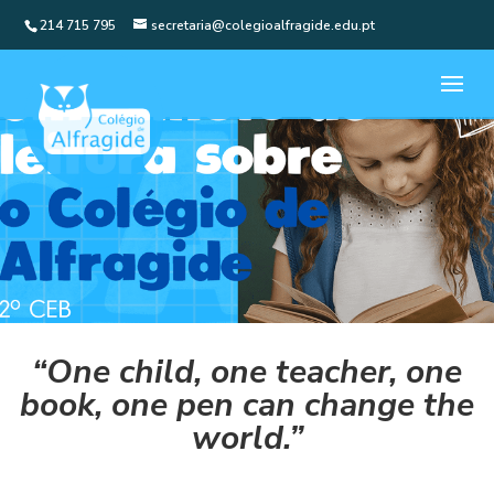
214 715 795
secretaria@colegioalfragide.edu.pt
“One child, one teacher, one
book, one pen can change the
world.”