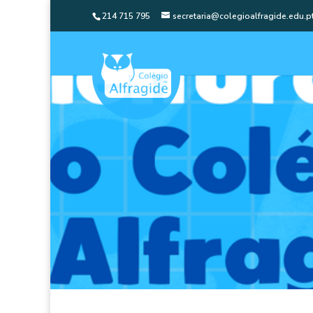
214 715 795
secretaria@colegioalfragide.edu.p