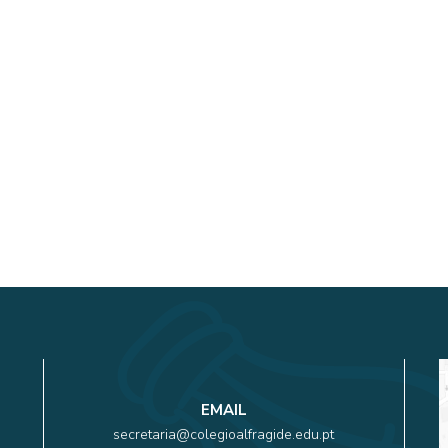
EMAIL
secretaria@colegioalfragide.edu.pt