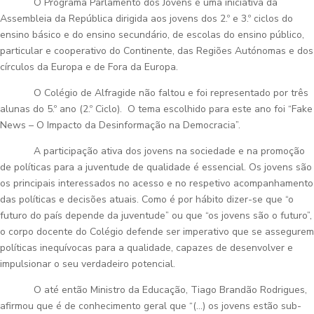
O Programa Parlamento dos Jovens é uma iniciativa da
Assembleia da República dirigida aos jovens dos 2.º e 3.º ciclos do
ensino básico e do ensino secundário, de escolas do ensino público,
particular e cooperativo do Continente, das Regiões Autónomas e dos
círculos da Europa e de Fora da Europa.
O Colégio de Alfragide não faltou e foi representado por três
alunas do 5.º ano (2.º Ciclo). O tema escolhido para este ano foi “Fake
News – O Impacto da Desinformação na Democracia”.
A participação ativa dos jovens na sociedade e na promoção
de políticas para a juventude de qualidade é essencial. Os jovens são
os principais interessados no acesso e no respetivo acompanhamento
das políticas e decisões atuais. Como é por hábito dizer-se que “o
futuro do país depende da juventude” ou que “os jovens são o futuro”,
o corpo docente do Colégio defende ser imperativo que se assegurem
políticas inequívocas para a qualidade, capazes de desenvolver e
impulsionar o seu verdadeiro potencial.
O até então Ministro da Educação, Tiago Brandão Rodrigues,
afirmou que é de conhecimento geral que “(…) os jovens estão sub-