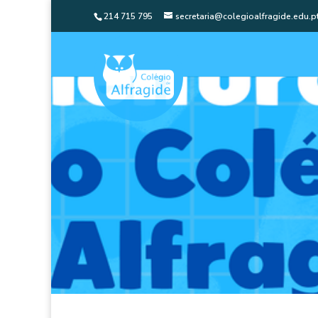
214 715 795
secretaria@colegioalfragide.edu.p