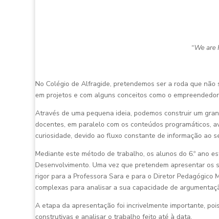
“We are 
No Colégio de Alfragide, pretendemos ser a roda que não
em projetos e com alguns conceitos como o empreendedor
Através de uma pequena ideia, podemos construir um grand
docentes, em paralelo com os conteúdos programáticos, a
curiosidade, devido ao fluxo constante de informação ao s
Mediante este método de trabalho, os alunos do 6.º ano e
Desenvolvimento. Uma vez que pretendem apresentar os seus
rigor para a Professora Sara e para o Diretor Pedagógico
complexas para analisar a sua capacidade de argumentaçã
A etapa da apresentação foi incrivelmente importante, poi
construtivas e analisar o trabalho feito até à data.