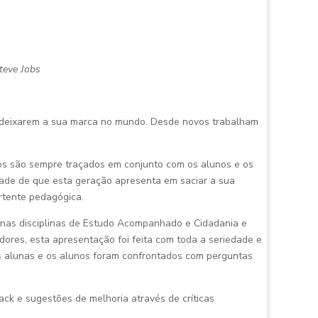
teve Jobs
ã deixarem a sua marca no mundo. Desde novos trabalham
tos são sempre traçados em conjunto com os alunos e os
dade de que esta geração apresenta em saciar a sua
ertente pedagógica.
 nas disciplinas de Estudo Acompanhado e Cidadania e
ores, esta apresentação foi feita com toda a seriedade e
as alunas e os alunos foram confrontados com perguntas
ck e sugestões de melhoria através de críticas