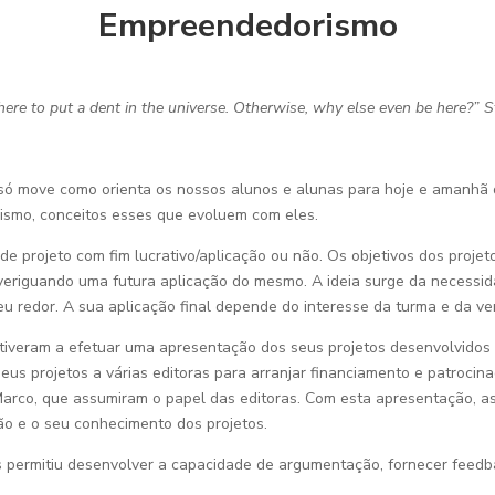
Empreendedorismo
here to put a dent in the universe. Otherwise, why else even be here?”
S
 só move como orienta os nossos alunos e alunas para hoje e amanh
ismo, conceitos esses que evoluem com eles.
e projeto com fim lucrativo/aplicação ou não. Os objetivos dos proje
veriguando uma futura aplicação do mesmo. A ideia surge da necessi
eu redor. A sua aplicação final depende do interesse da turma e da v
stiveram a efetuar uma apresentação dos seus projetos desenvolvidos
 projetos a várias editoras para arranjar financiamento e patrocinad
 Marco, que assumiram o papel das editoras. Com esta apresentação, 
o e o seu conhecimento dos projetos.
s permitiu desenvolver a capacidade de argumentação, fornecer feedba