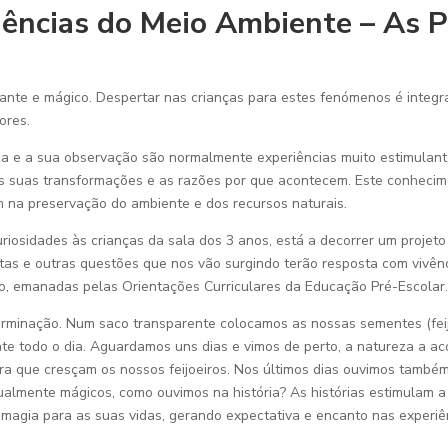
iências do Meio Ambiente – As P
ante e mágico. Despertar nas crianças para estes fenómenos é integ
ores.
za e a sua observação são normalmente experiências muito estimulant
, as suas transformações e as razões por que acontecem. Este conhe
m na preservação do ambiente e dos recursos naturais.
riosidades às crianças da sala dos 3 anos, está a decorrer um projeto
s e outras questões que nos vão surgindo terão resposta com vivênci
, emanadas pelas Orientações Curriculares da Educação Pré-Escolar
germinação. Num saco transparente colocamos as nossas sementes (fe
te todo o dia. Aguardamos uns dias e vimos de perto, a natureza a 
que cresçam os nossos feijoeiros. Nos últimos dias ouvimos também a 
gualmente mágicos, como ouvimos na história? As histórias estimulam a
magia para as suas vidas, gerando expectativa e encanto nas experiên