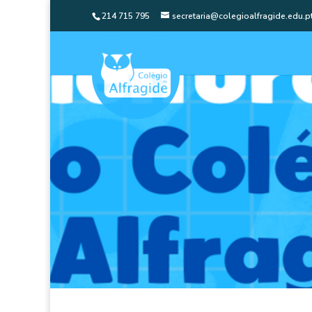
214 715 795
secretaria@colegioalfragide.edu.p