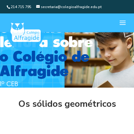
214 715 795
secretaria@colegioalfragide.edu.pt
Os sólidos geométricos