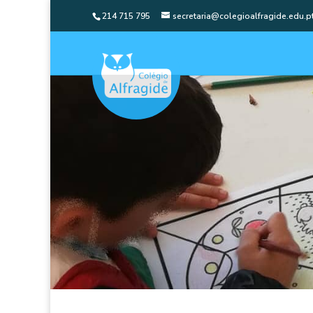
214 715 795
secretaria@colegioalfragide.edu.p