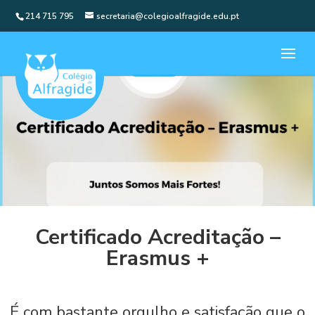
214 715 795
secretaria@colegioalfragide.edu.pt
Certificado Acreditação –
Erasmus +
É com bastante orgulho e satisfação que o