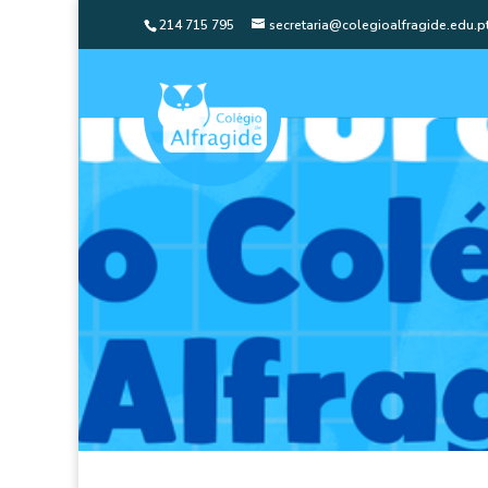
214 715 795
secretaria@colegioalfragide.edu.p