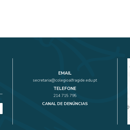
EMAIL
secretaria@colegioalfragide.edu.pt
TELEFONE
214 715 795
CANAL DE DENÚNCIAS