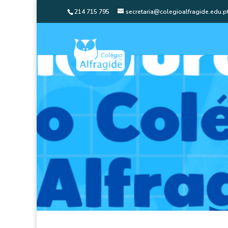
214 715 795
secretaria@colegioalfragide.edu.p