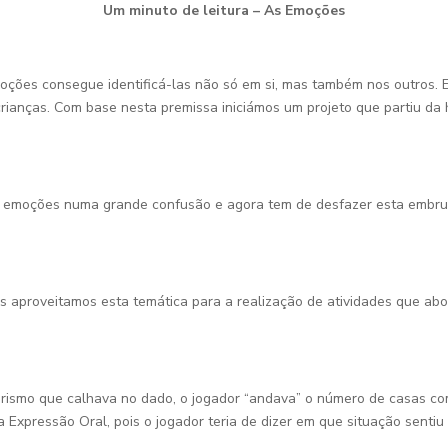
Um minuto de leitura – As Emoções
ções consegue identificá-las não só em si, mas também nos outros.
ianças. Com base nesta premissa iniciámos um projeto que partiu da h
as emoções numa grande confusão e agora tem de desfazer esta embru
 aproveitamos esta temática para a realização de atividades que ab
arismo que calhava no dado, o jogador “andava” o número de casas c
a Expressão Oral, pois o jogador teria de dizer em que situação sent