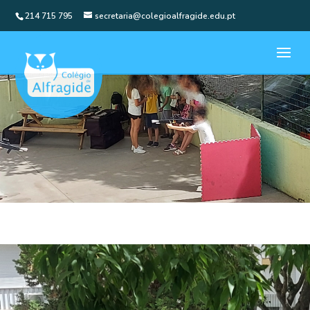
214 715 795
secretaria@colegioalfragide.edu.pt