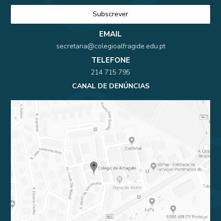
EMAIL
secretaria@colegioalfragide.edu.pt
TELEFONE
214 715 795
CANAL DE DENÚNCIAS