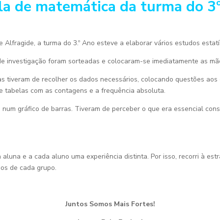
la de matemática da turma do 3
 Alfragide, a turma do 3.º Ano esteve a elaborar vários estudos estatí
de investigação foram sorteadas e colocaram-se imediatamente as mã
ças tiveram de recolher os dados necessários, colocando questões aos
e tabelas com as contagens e a frequência absoluta.
a num gráfico de barras. Tiveram de perceber o que era essencial con
luna e a cada aluno uma experiência distinta. Por isso, recorri à est
dos de cada grupo.
Juntos Somos Mais Fortes!