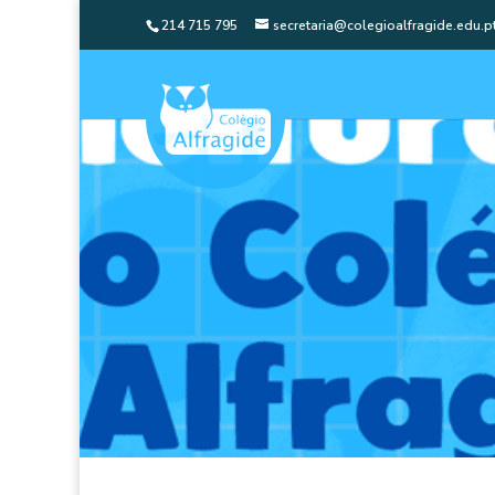
214 715 795
secretaria@colegioalfragide.edu.p