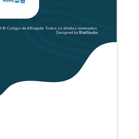
t © Colégio de Alfragide. Todos os direitos reservados.
Designed by
BlatStudio