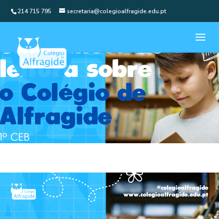
214 715 795
secretaria@colegioalfragide.edu.pt