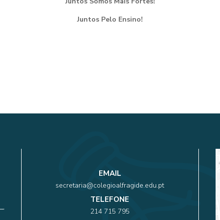
Juntos Somos Mais Fortes!
Juntos Pelo Ensino!
EMAIL
secretaria@colegioalfragide.edu.pt
TELEFONE
214 715 795