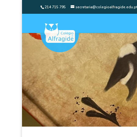
214 715 795
secretaria@colegioalfragide.edu.p