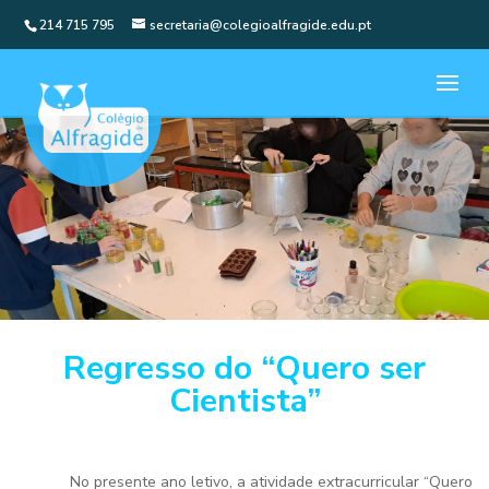
214 715 795
secretaria@colegioalfragide.edu.pt
Regresso do “Quero ser
Cientista”
No presente ano letivo, a atividade extracurricular “Quero