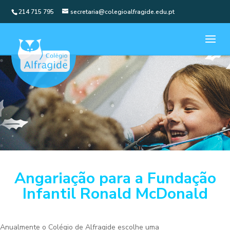
214 715 795
secretaria@colegioalfragide.edu.pt
Angariação para a Fundação
Infantil Ronald McDonald
Anualmente o Colégio de Alfragide escolhe uma