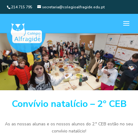
214 715 795
secretaria@colegioalfragide.edu.pt
Convívio natalício – 2º CEB
As as nossas alunas e os nossos alunos do 2.° CEB estão no seu
convívio natalício!