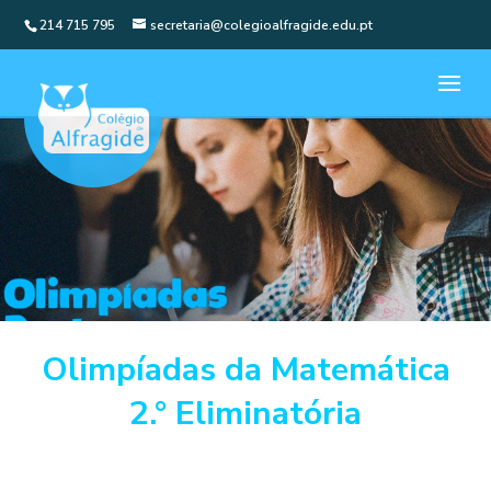
214 715 795
secretaria@colegioalfragide.edu.pt
Olimpíadas da Matemática
2.° Eliminatória