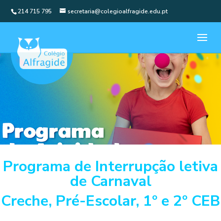
214 715 795
secretaria@colegioalfragide.edu.pt
Programa de Interrupção letiva
de Carnaval
Creche, Pré-Escolar, 1º e 2º CEB