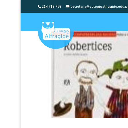
214 715 795
secretaria@colegioalfragide.edu.p