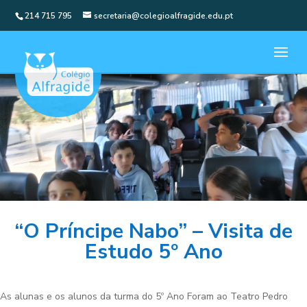
214 715 795
secretaria@colegioalfragide.edu.pt
“O Príncipe Nabo” – Visita de
Estudo 5º Ano
As alunas e os alunos da turma do 5º Ano Foram ao Teatro Pedro