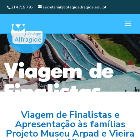
214 715 795
secretaria@colegioalfragide.edu.pt
Viagem de Finalistas e
Apresentação às famílias
Projeto Museu Arpad e Vieira