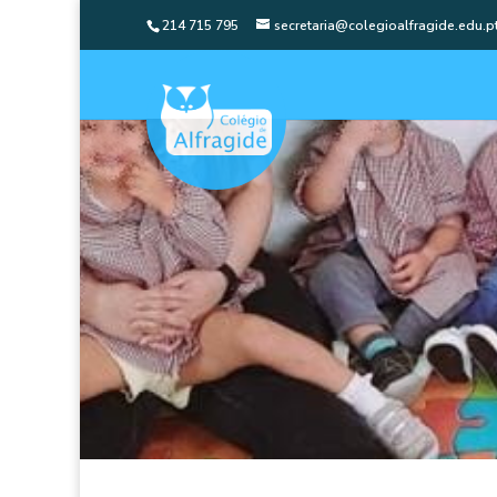
214 715 795
secretaria@colegioalfragide.edu.p