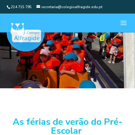
214 715 795
secretaria@colegioalfragide.edu.pt
As férias de verão do Pré-
Escolar