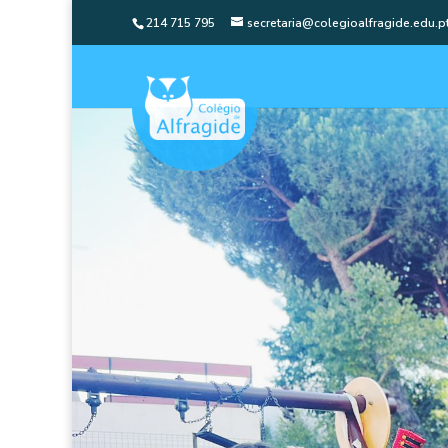
214 715 795
secretaria@colegioalfragide.edu.p