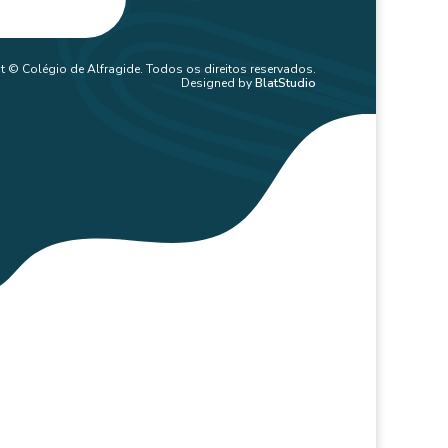
t © Colégio de Alfragide. Todos os direitos reservados.
Designed by
BlatStudio