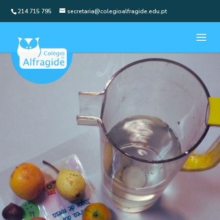
214 715 795
secretaria@colegioalfragide.edu.pt