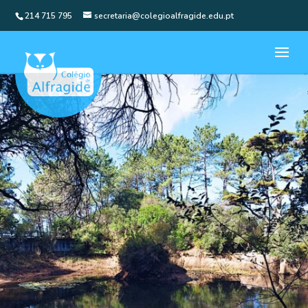
214 715 795
secretaria@colegioalfragide.edu.pt