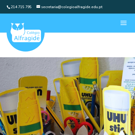
214 715 795
secretaria@colegioalfragide.edu.pt