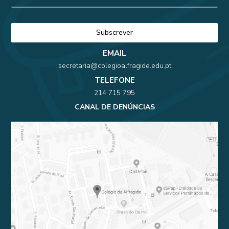
EMAIL
secretaria@colegioalfragide.edu.pt
TELEFONE
214 715 795
CANAL DE DENÚNCIAS