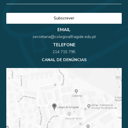
EMAIL
secretaria@colegioalfragide.edu.pt
TELEFONE
214 715 795
CANAL DE DENÚNCIAS