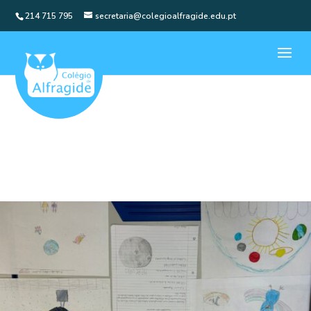
214 715 795
secretaria@colegioalfragide.edu.pt