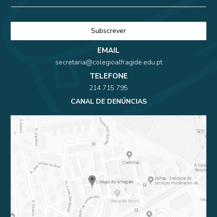
EMAIL
secretaria@colegioalfragide.edu.pt
TELEFONE
214 715 795
CANAL DE DENÚNCIAS