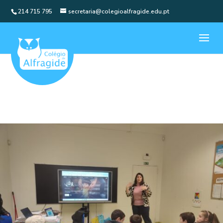
214 715 795
secretaria@colegioalfragide.edu.pt