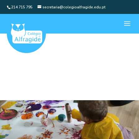
214 715 795
secretaria@colegioalfragide.edu.pt