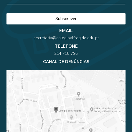
EMAIL
secretaria@colegioalfragide.edu.pt
TELEFONE
214 715 795
CANAL DE DENÚNCIAS