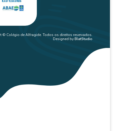
t © Colégio de Alfragide. Todos os direitos reservados.
Designed by
BlatStudio