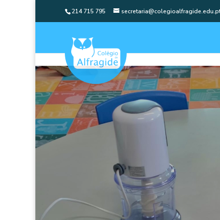
214 715 795
secretaria@colegioalfragide.edu.p