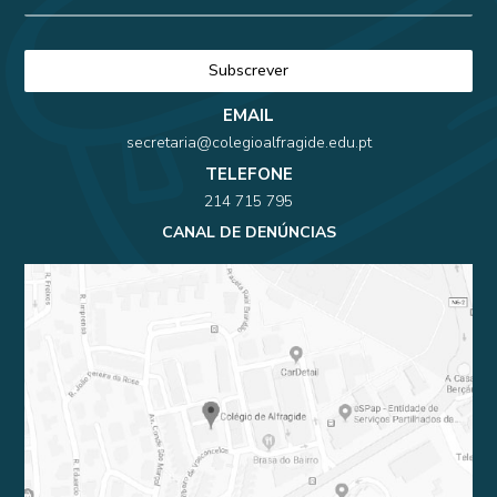
EMAIL
secretaria@colegioalfragide.edu.pt
TELEFONE
214 715 795
CANAL DE DENÚNCIAS