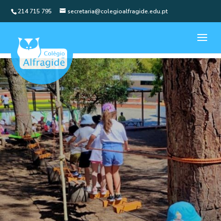
214 715 795
secretaria@colegioalfragide.edu.pt