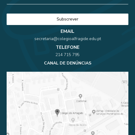
EMAIL
secretaria@colegioalfragide.edu.pt
TELEFONE
214 715 795
CANAL DE DENÚNCIAS