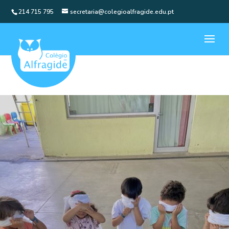
214 715 795
secretaria@colegioalfragide.edu.pt