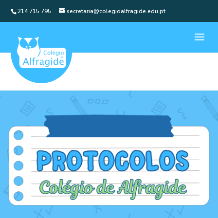
214 715 795
secretaria@colegioalfragide.edu.pt