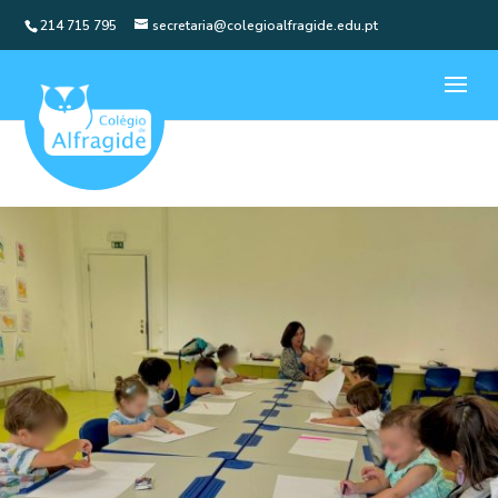
214 715 795
secretaria@colegioalfragide.edu.pt