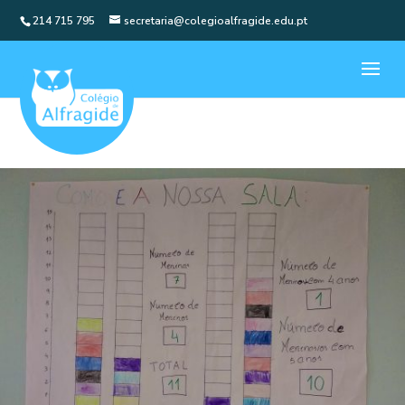
214 715 795
secretaria@colegioalfragide.edu.pt