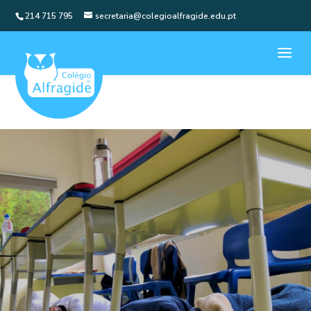
214 715 795
secretaria@colegioalfragide.edu.pt