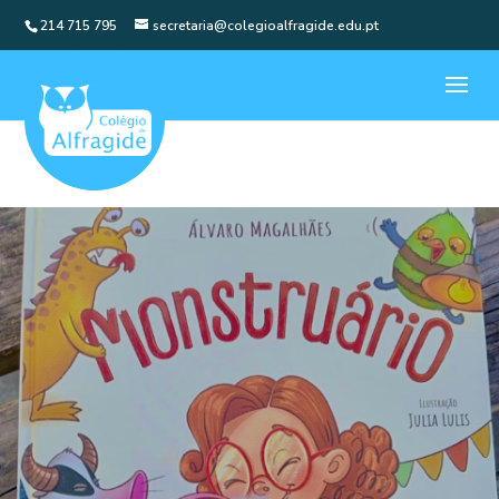
214 715 795
secretaria@colegioalfragide.edu.pt