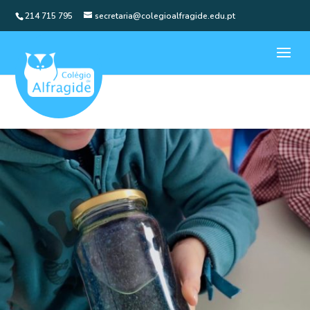
214 715 795
secretaria@colegioalfragide.edu.pt