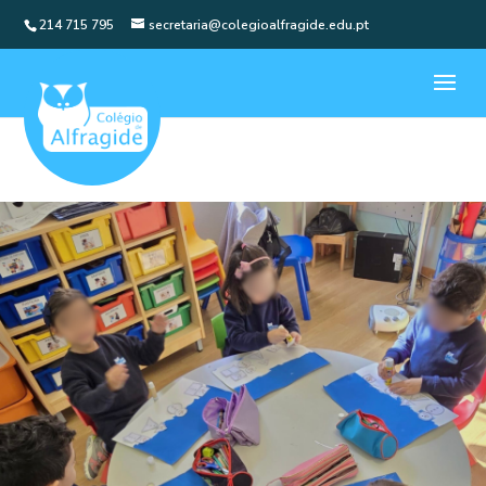
214 715 795
secretaria@colegioalfragide.edu.pt