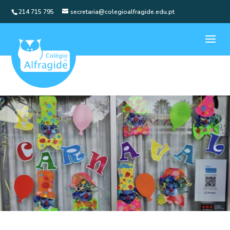
214 715 795
secretaria@colegioalfragide.edu.pt