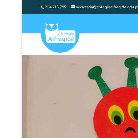
214 715 795
secretaria@colegioalfragide.edu.p