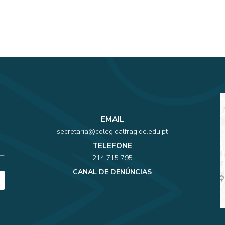
EMAIL
secretaria@colegioalfragide.edu.pt
TELEFONE
214 715 795
CANAL DE DENÚNCIAS