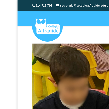
214 715 795
secretaria@colegioalfragide.edu.p